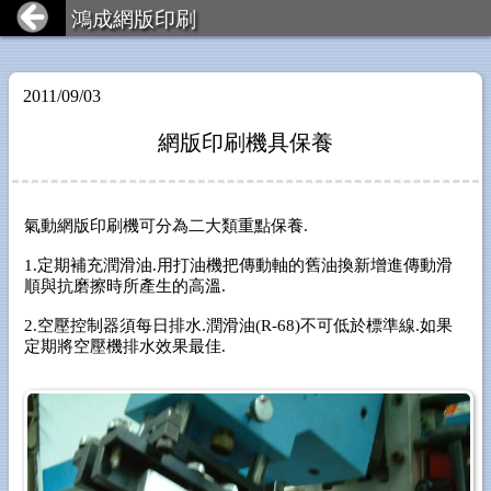
鴻成網版印刷
2011/09/03
網版印刷機具保養
氣動網版印刷機可分為二大類重點保養
.
1.
定期補充潤滑油
.
用打油機把傳動軸的舊油換新增進傳動滑
順與抗磨擦時所產生的高溫
.
2.
空壓控制器須每日排水
.
潤滑油
(R-68)
不可低於標準線
.
如果
定期將空壓機排水效果最佳
.